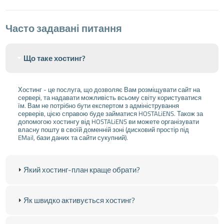
Часто задавані питання
Що таке хостинг?
Хостинг - це послуга, що дозволяє Вам розміщувати сайт на
сервері, та надавати можливість всьому світу користуватися
їм. Вам не потрібно бути експертом з адміністрування
серверів, цією справою буде займатися HOSTALiENS. Також за
допомогою хостингу від HOSTALiENS ви можете організувати
власну пошту в своїй доменній зоні (дисковий простір під
EMail, бази даних та сайти сукупний).
Який хостинг-план краще обрати?
Як швидко активується хостинг?