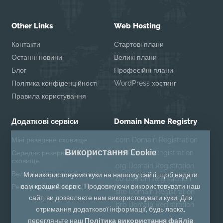
Other Links
Web Hosting
Контакти
Стартові плани
Останні новини
Великі плани
Блог
Професійні плани
Політика конфіденційності
WordPress хостинг
Правила користування
Додаткові сервіси
Domain Name Registry
Міні резервне сховище
.com Domain Registration
Використання Cookie
Середнє резервне
.net Domain Registration
сховище
.org Domain Registration
Ми використовуємо куки на нашому сайті, щоб надати
Велике резервне сховище
.co Domain Registration
вам кращий сервіс. Продовжуючи використовувати наш
Реєстрація доменів
.site Domain Registration
сайт, ви дозволяєте нам використовувати куки. Для
.pro Domain Registration
отримання додаткової інформації, будь ласка,
перегляньте наш
Політика використання файлів