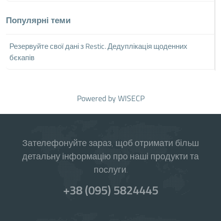
Популярні теми
Резервуйте свої дані з Restic. Дедуплікація щоденних
бєкапів
Powered by
WISECP
Зателефонуйте зараз, щоб отримати більш
детальну інформацію про наші продукти та
послуги.
+38 (095) 5824445