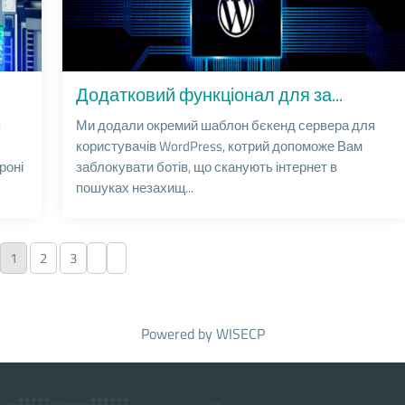
Додатковий функціонал для за...
з
Ми додали окремий шаблон бєкенд сервера для
користувачів WordPress, котрий допоможе Вам
роні
заблокувати ботів, що сканують інтернет в
пошуках незахищ...
1
2
3
Powered by
WISECP