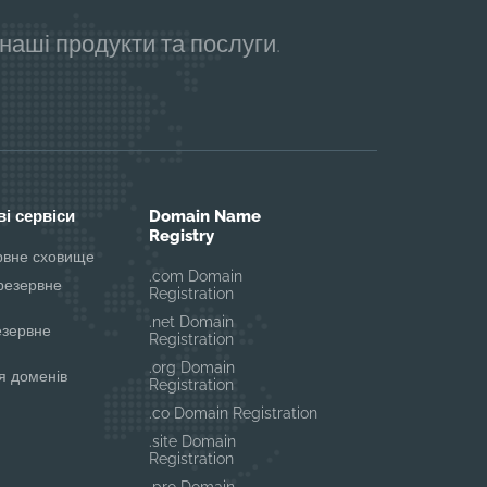
аші продукти та послуги.
і сервіси
Domain Name
Registry
ервне сховище
.com Domain
резервне
Registration
.net Domain
езервне
Registration
.org Domain
я доменів
Registration
.co Domain Registration
.site Domain
Registration
.pro Domain