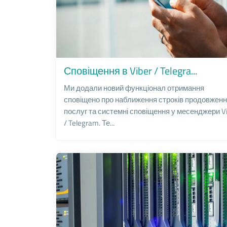
Сповіщення в Viber / Telegra...
Ми додали новий функціонал отримання
сповіщено про наближення строків продовжен
послуг та системні сповіщення у месенджери V
/ Telegram. Те...