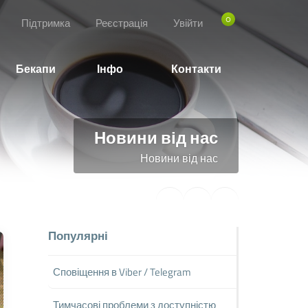
0
Підтримка
Реєстрація
Увійти
Бекапи
Інфо
Контакти
Новини від нас
Новини від нас
Популярні
Сповіщення в Viber / Telegram
Тимчасові проблеми з доступністю