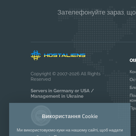
Зателефонуйте зараз, що
Ot
Ко
Copyright © 2007-2026 All Rights
Reserved
Ос
Бл
Servers in Germany or USA /
По
Management in Ukraine
ко
Пр
Використання Cookie
Ми використовуємо куки на нашому сайті, щоб надати