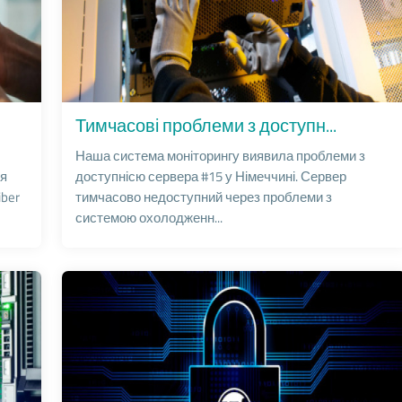
Тимчасові проблеми з доступн...
Наша система моніторингу виявила проблеми з
ня
доступнісю сервера #15 у Німеччині. Сервер
iber
тимчасово недоступний через проблеми з
системою охолодженн...