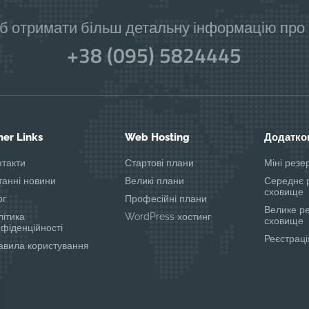
б отримати більш детальну інформацію про н
+38 (095) 5824445
her Links
Web Hosting
Додатков
нтакти
Стартові плани
Міні рез
танні новини
Великі плани
Середнє 
сховище
ог
Професійні плани
Велике р
літика
WordPress хостинг
сховище
нфіденційності
Реєстраці
авила користування